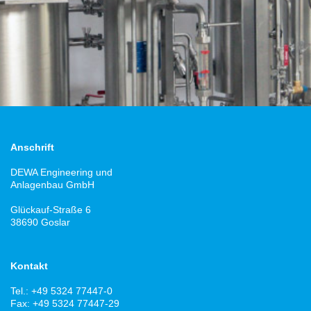
Anschrift
DEWA Engineering und
Anlagenbau GmbH
Glückauf-Straße 6
38690 Goslar
Kontakt
Tel.: +49 5324 77447-0
Fax: +49 5324 77447-29